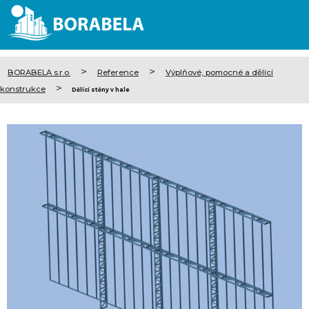
>
>
BORABELA s.r.o.
Reference
Výplňové, pomocné a dělící
>
konstrukce
Dělící stěny v hale