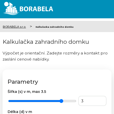
>
BORABELA s.r.o.
Kalkulacka zahradniho domku
Kalkulačka zahradního domku
Výpočet je orientační. Zadejte rozměry a kontakt pro
zaslání cenové nabídky.
Parametry
Šířka (s) v m, max 3.5
Délka (d) v m