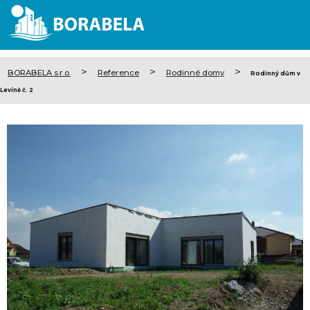
>
>
>
BORABELA s.r.o.
Reference
Rodinné domy
Rodinný dům v
Levíně č. 2