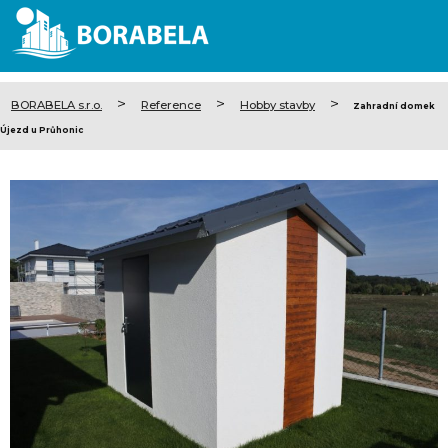
>
>
>
BORABELA s.r.o.
Reference
Hobby stavby
Zahradní domek
Újezd u Průhonic