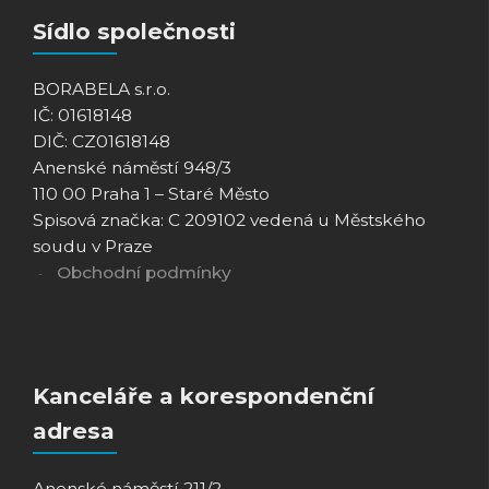
Sídlo společnosti
BORABELA s.r.o.
IČ: 01618148
DIČ: CZ01618148
Anenské náměstí 948/3
110 00 Praha 1 – Staré Město
Spisová značka: C 209102 vedená u Městského
soudu v Praze
Obchodní podmínky
Kanceláře a korespondenční
adresa
Anenské náměstí 211/2