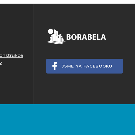
onstrukce
y
JSME NA FACEBOOKU