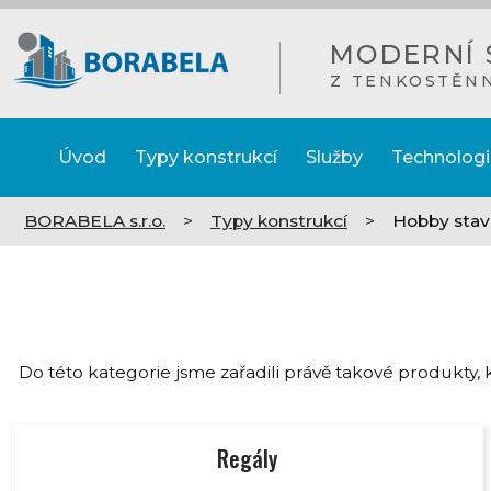
MODERNÍ 
Z TENKOSTĚN
Úvod
Typy konstrukcí
Služby
Technologi
BORABELA s.r.o.
>
Typy konstrukcí
>
Hobby stav
Do této kategorie jsme zařadili právě takové produkty
Regály