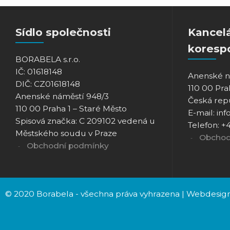
Sídlo společnosti
Kancel
koresp
BORABELA s.r.o.
IČ: 01618148
Anenské n
DIČ: CZ01618148
110 00 Pra
Anenské náměstí 948/3
Česká rep
110 00 Praha 1 – Staré Město
E-mail: i
Spisová značka: C 209102 vedená u
Telefon: +
Městského soudu v Praze
Obchod
Obchodní podmínky
© 2020 Borabela - všechna práva vyhrazena | Webdesig