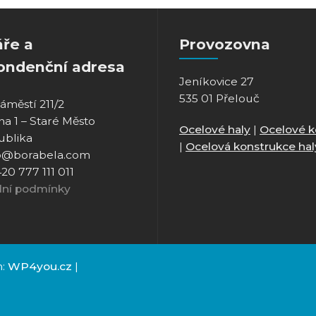
áře a
Provozovna
ondenční adresa
Jeníkovice 27
535 01 Přelouč
áměstí 211/2
ha 1 – Staré Město
Ocelové haly
|
Ocelové k
ublika
|
Ocelová konstrukce hal
nfo@borabela.com
420 777 111 011
ní podmínky
n:
WP4you.cz
|