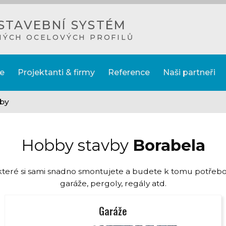
STAVEBNÍ SYSTÉM
NÝCH OCELOVÝCH PROFILŮ
e
Projektanti & firmy
Reference
Naši partneři
by
Hobby stavby
Borabela
, které si sami snadno smontujete a budete k tomu potřeb
garáže, pergoly, regály atd.
Garáže