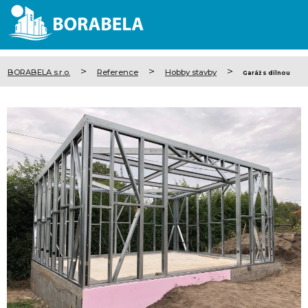
>
>
>
BORABELA s.r.o.
Reference
Hobby stavby
Garáž s dílnou