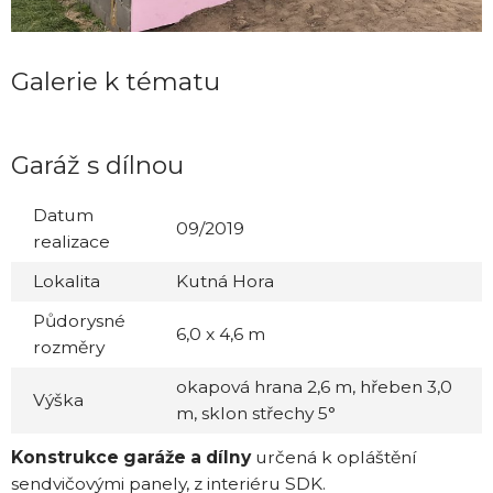
Galerie k tématu
Garáž s dílnou
Datum
09/2019
realizace
Lokalita
Kutná Hora
Půdorysné
6,0 x 4,6 m
rozměry
okapová hrana 2,6 m, hřeben 3,0
Výška
m, sklon střechy 5°
Konstrukce garáže a dílny
určená k opláštění
sendvičovými panely, z interiéru SDK.