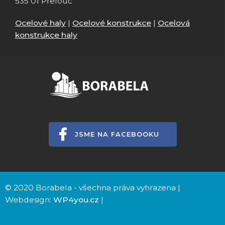
535 01 Přelouč
Ocelové haly
|
Ocelové konstrukce
|
Ocelová
konstrukce haly
JSME NA FACEBOOKU
© 2020 Borabela - všechna práva vyhrazena |
Webdesign:
WP4you.cz
|