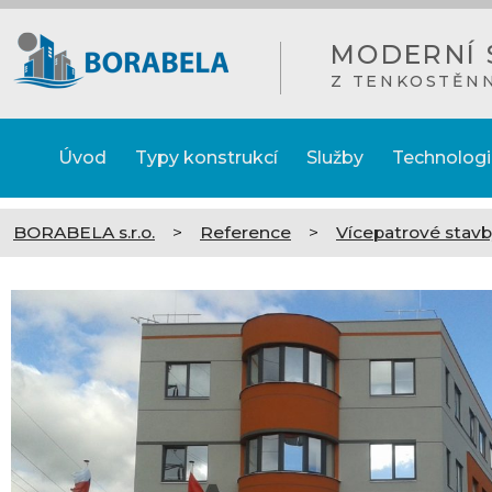
MODERNÍ 
Z TENKOSTĚN
Úvod
Typy konstrukcí
Služby
Technologi
BORABELA s.r.o.
>
Reference
>
Vícepatrové stav