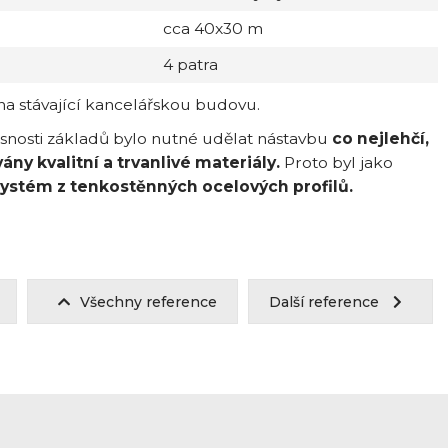
cca 40x30 m
4 patra
a stávající kancelářskou budovu.
osti základů bylo nutné udělat nástavbu
co nejlehčí,
ny kvalitní a trvanlivé materiály.
Proto byl jako
ystém z tenkostěnných ocelových profilů.
Všechny reference
Další reference