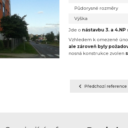
Půdorysné rozměry
Výška
Jde o
nástavbu 3. a 4.NP
n
Vzhledem k omezené únosn
ale zároveň byly požadová
nosná konstrukce zvolen
s
Předchozí reference