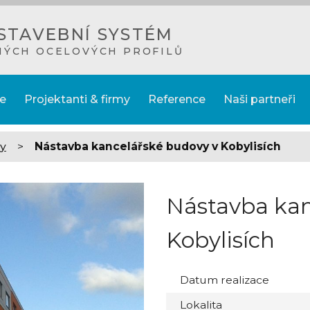
STAVEBNÍ SYSTÉM
NÝCH OCELOVÝCH PROFILŮ
e
Projektanti & firmy
Reference
Naši partneři
by
>
Nástavba kancelářské budovy v Kobylisích
Nástavba kan
Kobylisích
Datum realizace
Lokalita