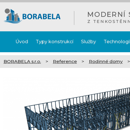
MODERNÍ 
Z TENKOSTĚN
Úvod
Typy konstrukcí
Služby
Technologi
BORABELA s.r.o.
>
Reference
>
Rodinné domy