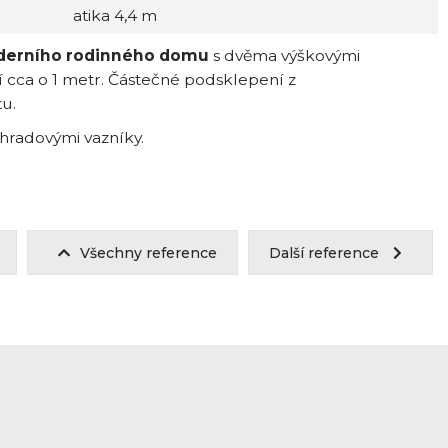
atika 4,4 m
derního rodinného domu
s dvěma výškovými
í cca o 1 metr. Částečné podsklepení z
u.
íhradovými vazníky.
Všechny reference
Další reference