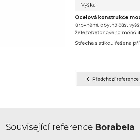
Výška
Ocelová konstrukce mo
úrovněmi, obytná část vyšš
železobetonového monolit
Střecha s atikou řešena př
Předchozí reference
Související reference
Borabela