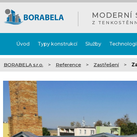
MODERNÍ 
Z TENKOSTĚN
Úvod
Typy konstrukcí
Služby
Technologi
BORABELA s.r.o.
>
Reference
>
Zastřešení
>
Z