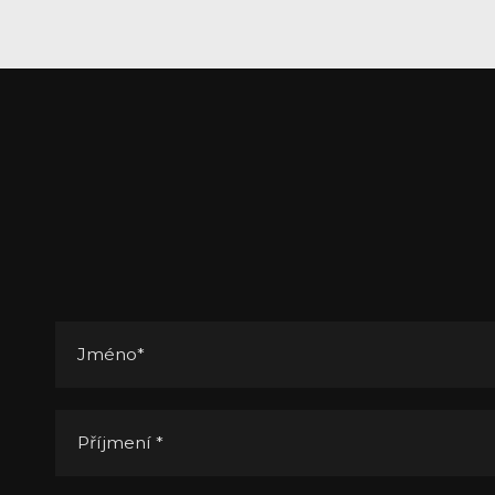
Jméno
*
Příjmení
*