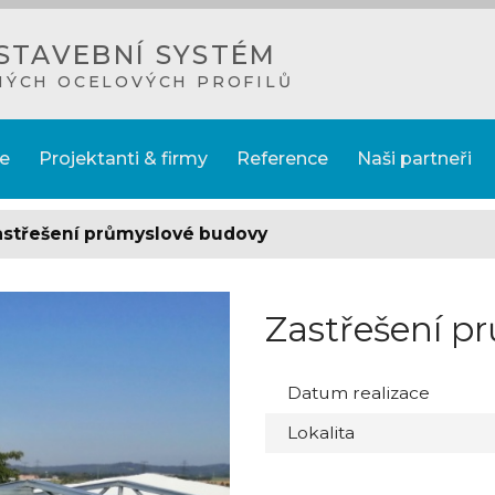
STAVEBNÍ SYSTÉM
NÝCH OCELOVÝCH PROFILŮ
e
Projektanti & firmy
Reference
Naši partneři
astřešení průmyslové budovy
Zastřešení p
Datum realizace
Lokalita