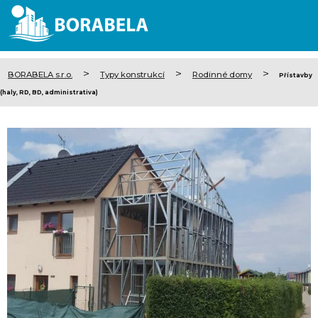
>
>
>
BORABELA s.r.o.
Typy konstrukcí
Rodinné domy
Přístavby
(haly, RD, BD, administrativa)