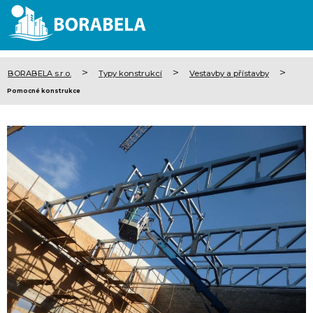
>
>
>
BORABELA s.r.o.
Typy konstrukcí
Vestavby a přístavby
Pomocné konstrukce