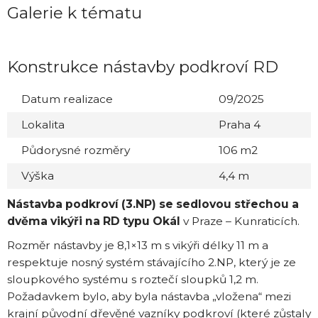
Galerie k tématu
Konstrukce nástavby podkroví RD
Datum realizace
09/2025
Lokalita
Praha 4
Půdorysné rozměry
106 m2
Výška
4,4 m
Nástavba podkroví (3.NP) se sedlovou střechou a
dvěma vikýři na RD typu Okál
v Praze – Kunraticích.
Rozměr nástavby je 8,1×13 m s vikýři délky 11 m a
respektuje nosný systém stávajícího 2.NP, který je ze
sloupkového systému s roztečí sloupků 1,2 m.
Požadavkem bylo, aby byla nástavba „vložena“ mezi
krajní původní dřevěné vazníky podkroví (které zůstaly