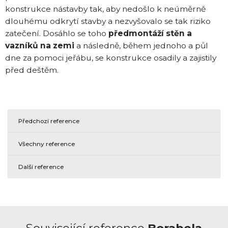
konstrukce nástavby tak, aby nedošlo k neúměrně
dlouhému odkrytí stavby a nezvyšovalo se tak riziko
zatečení. Dosáhlo se toho
předmontáží stěn a
vazníků na zemi
a následně, během jednoho a půl
dne za pomoci jeřábu, se konstrukce osadily a zajistily
před deštěm.
Předchozí reference
Všechny reference
Další reference
Související reference
Borabela