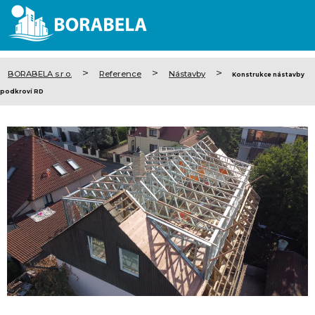
>
>
>
BORABELA s.r.o.
Reference
Nástavby
Konstrukce nástavby
podkroví RD