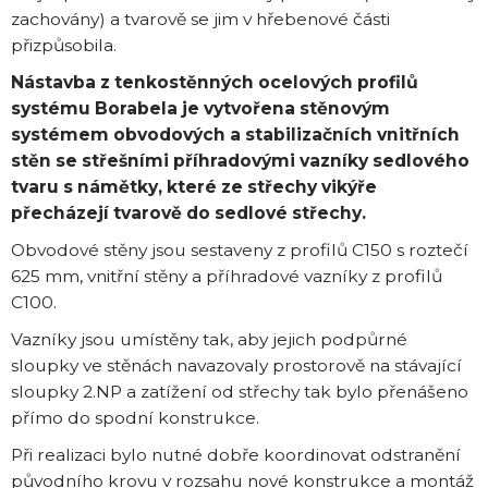
zachovány) a tvarově se jim v hřebenové části
přizpůsobila.
Nástavba z tenkostěnných ocelových profilů
systému Borabela je vytvořena stěnovým
systémem obvodových a stabilizačních vnitřních
stěn se střešními příhradovými vazníky sedlového
tvaru s námětky, které ze střechy vikýře
přecházejí tvarově do sedlové střechy.
Obvodové stěny jsou sestaveny z profilů C150 s roztečí
625 mm, vnitřní stěny a příhradové vazníky z profilů
C100.
Vazníky jsou umístěny tak, aby jejich podpůrné
sloupky ve stěnách navazovaly prostorově na stávající
sloupky 2.NP a zatížení od střechy tak bylo přenášeno
přímo do spodní konstrukce.
Při realizaci bylo nutné dobře koordinovat odstranění
původního krovu v rozsahu nové konstrukce a montáž