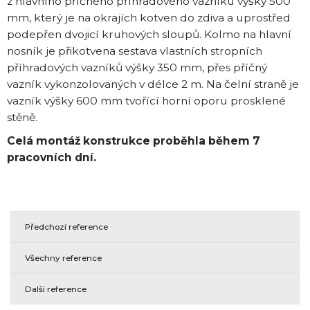
z hlavního příčného příhradového vazníku výšky 500
mm, který je na okrajích kotven do zdiva a uprostřed
podepřen dvojicí kruhových sloupů. Kolmo na hlavní
nosník je přikotvena sestava vlastních stropních
příhradových vazníků výšky 350 mm, přes příčný
vazník vykonzolovaných v délce 2 m. Na čelní straně je
vazník výšky 600 mm tvořící horní oporu prosklené
stěně.
Celá montáž konstrukce proběhla během 7
pracovních dní.
Předchozí reference
Všechny reference
Další reference