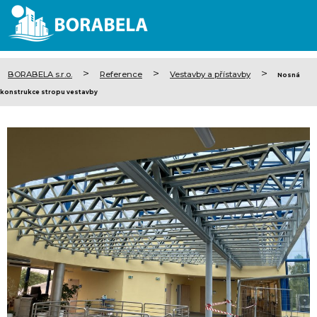
>
>
>
BORABELA s.r.o.
Reference
Vestavby a přístavby
Nosná
konstrukce stropu vestavby