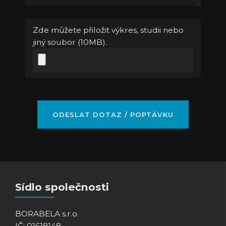
Zde můžete přiložit výkres, studii nebo
jiný soubor (10MB).
Sídlo společnosti
BORABELA s.r.o.
IČ: 01618148