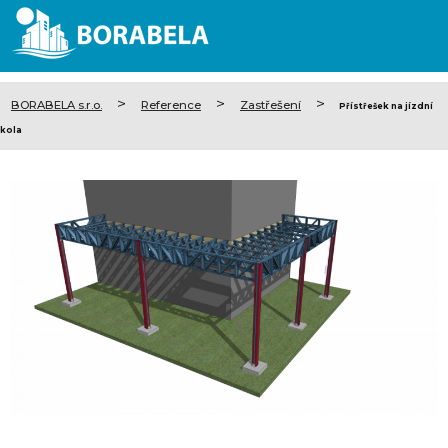
>
>
>
BORABELA s.r.o.
Reference
Zastřešení
Přístřešek na jízdní
kola