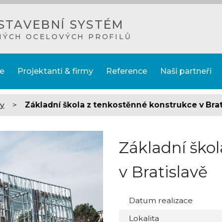
STAVEBNÍ SYSTÉM
NÝCH OCELOVÝCH PROFILŮ
e
Projektanti & firmy
Reference
Naši partneři
by
>
Základní škola z tenkostěnné konstrukce v Brat
Základní ško
v Bratislavě
Datum realizace
Lokalita