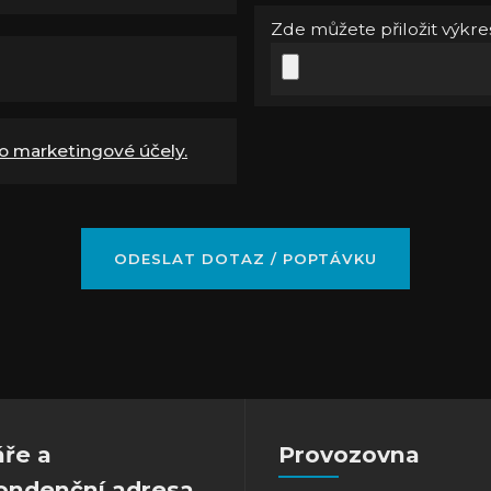
Zde můžete přiložit výkres
o marketingové účely.
áře a
Provozovna
ondenční adresa