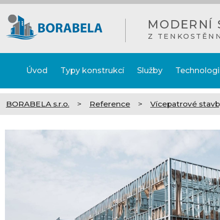
MODERNÍ 
Z TENKOSTĚN
Úvod
Typy konstrukcí
Služby
Technologi
BORABELA s.r.o.
>
Reference
>
Vícepatrové stav